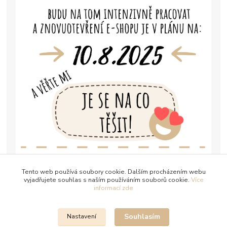
Tento web používá soubory cookie. Dalším procházením webu
vyjadřujete souhlas s naším používáním souborů cookie.
Více
informací zde
Souhlasím
Nastavení