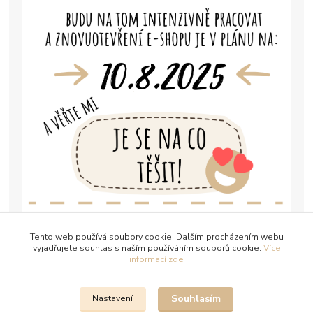
Tento web používá soubory cookie. Dalším procházením webu
vyjadřujete souhlas s naším používáním souborů cookie.
Více
informací zde
Souhlasím
Nastavení