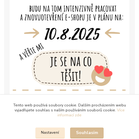
Tento web používá soubory cookie. Dalším procházením webu
vyjadřujete souhlas s naším používáním souborů cookie.
Více
informací zde
Souhlasím
Nastavení