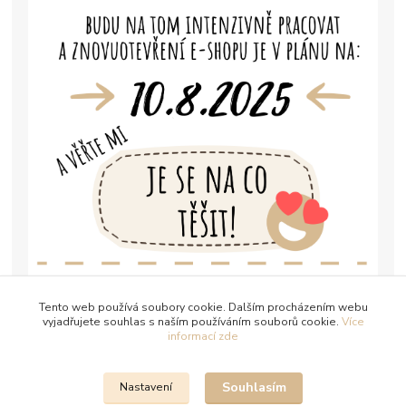
Tento web používá soubory cookie. Dalším procházením webu
vyjadřujete souhlas s naším používáním souborů cookie.
Více
informací zde
Souhlasím
Nastavení