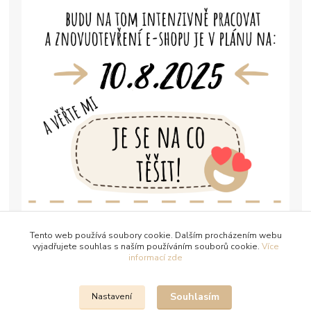
Tento web používá soubory cookie. Dalším procházením webu
vyjadřujete souhlas s naším používáním souborů cookie.
Více
informací zde
Souhlasím
Nastavení