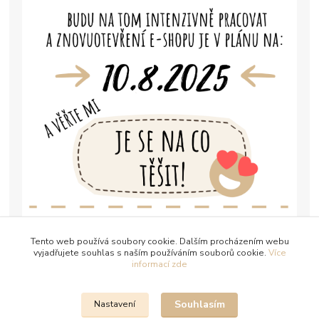
Tento web používá soubory cookie. Dalším procházením webu
vyjadřujete souhlas s naším používáním souborů cookie.
Více
informací zde
Souhlasím
Nastavení