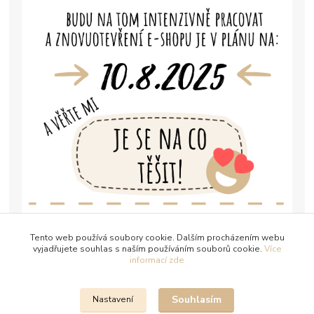
Tento web používá soubory cookie. Dalším procházením webu
vyjadřujete souhlas s naším používáním souborů cookie.
Více
informací zde
Souhlasím
Nastavení