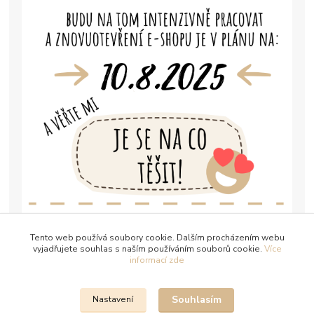
Tento web používá soubory cookie. Dalším procházením webu
vyjadřujete souhlas s naším používáním souborů cookie.
Více
informací zde
Souhlasím
Nastavení