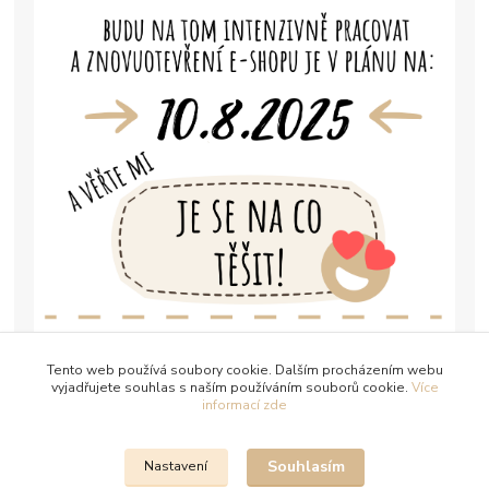
Tento web používá soubory cookie. Dalším procházením webu
vyjadřujete souhlas s naším používáním souborů cookie.
Více
informací zde
Souhlasím
Nastavení