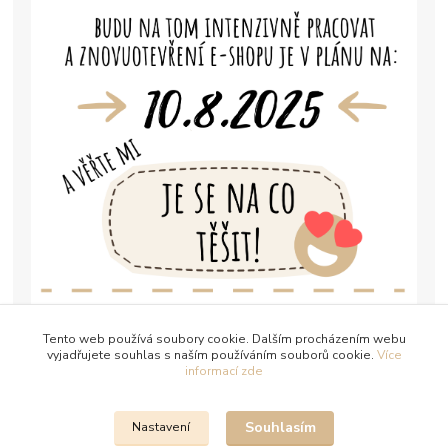
Tento web používá soubory cookie. Dalším procházením webu
vyjadřujete souhlas s naším používáním souborů cookie.
Více
informací zde
Souhlasím
Nastavení