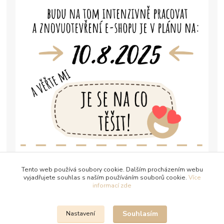
Tento web používá soubory cookie. Dalším procházením webu
vyjadřujete souhlas s naším používáním souborů cookie.
Více
informací zde
Souhlasím
Nastavení