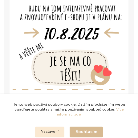
Tento web používá soubory cookie. Dalším procházením webu
vyjadřujete souhlas s naším používáním souborů cookie.
Více
informací zde
Souhlasím
Nastavení