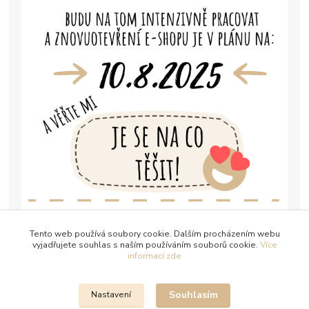
Tento web používá soubory cookie. Dalším procházením webu
vyjadřujete souhlas s naším používáním souborů cookie.
Více
informací zde
Souhlasím
Nastavení