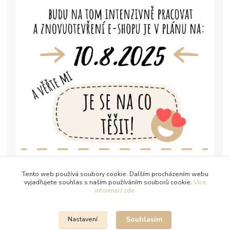
Tento web používá soubory cookie. Dalším procházením webu
vyjadřujete souhlas s naším používáním souborů cookie.
Více
informací zde
Souhlasím
Nastavení