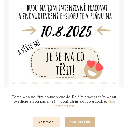
Tento web používá soubory cookie. Dalším procházením webu
vyjadřujete souhlas s naším používáním souborů cookie.
Více
informací zde
Souhlasím
Nastavení