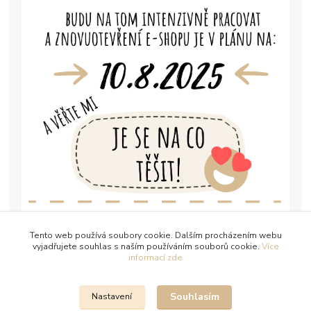
Tento web používá soubory cookie. Dalším procházením webu
vyjadřujete souhlas s naším používáním souborů cookie.
Více
informací zde
Souhlasím
Nastavení