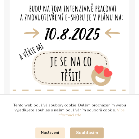
Tento web používá soubory cookie. Dalším procházením webu
vyjadřujete souhlas s naším používáním souborů cookie.
Více
informací zde
Souhlasím
Nastavení