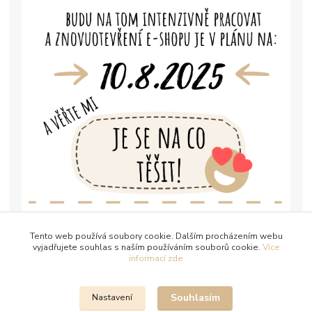
Tento web používá soubory cookie. Dalším procházením webu
vyjadřujete souhlas s naším používáním souborů cookie.
Více
informací zde
Souhlasím
Nastavení