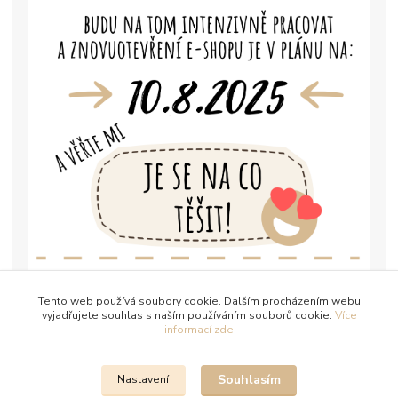
Tento web používá soubory cookie. Dalším procházením webu
vyjadřujete souhlas s naším používáním souborů cookie.
Více
informací zde
Souhlasím
Nastavení