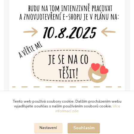
Tento web používá soubory cookie. Dalším procházením webu
vyjadřujete souhlas s naším používáním souborů cookie.
Více
informací zde
Souhlasím
Nastavení