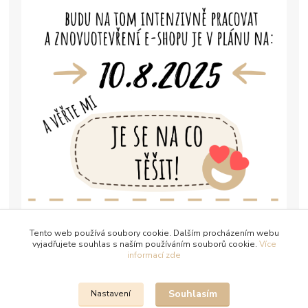
Tento web používá soubory cookie. Dalším procházením webu
vyjadřujete souhlas s naším používáním souborů cookie.
Více
informací zde
Souhlasím
Nastavení