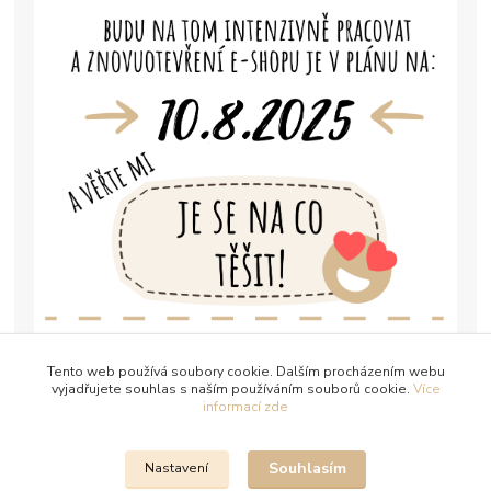
Tento web používá soubory cookie. Dalším procházením webu
vyjadřujete souhlas s naším používáním souborů cookie.
Více
informací zde
Souhlasím
Nastavení