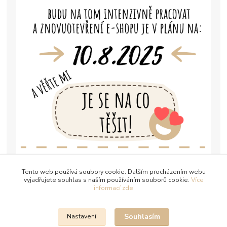
Tento web používá soubory cookie. Dalším procházením webu
vyjadřujete souhlas s naším používáním souborů cookie.
Více
informací zde
Souhlasím
Nastavení