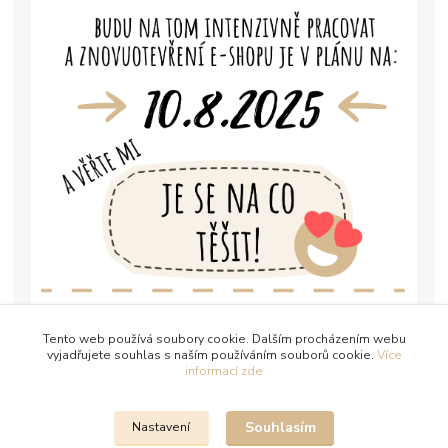
Tento web používá soubory cookie. Dalším procházením webu
vyjadřujete souhlas s naším používáním souborů cookie.
Více
informací zde
Souhlasím
Nastavení