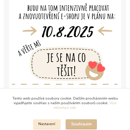
Tento web používá soubory cookie. Dalším procházením webu
vyjadřujete souhlas s naším používáním souborů cookie.
Více
informací zde
Souhlasím
Nastavení