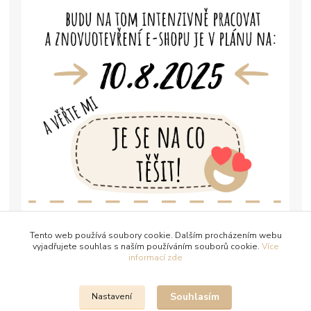
Tento web používá soubory cookie. Dalším procházením webu
vyjadřujete souhlas s naším používáním souborů cookie.
Více
informací zde
Souhlasím
Nastavení