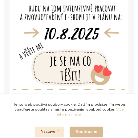
Tento web používá soubory cookie. Dalším procházením webu
vyjadřujete souhlas s naším používáním souborů cookie.
Více
informací zde
Souhlasím
Nastavení