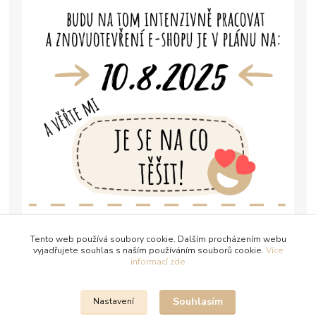
Tento web používá soubory cookie. Dalším procházením webu
vyjadřujete souhlas s naším používáním souborů cookie.
Více
informací zde
Souhlasím
Nastavení