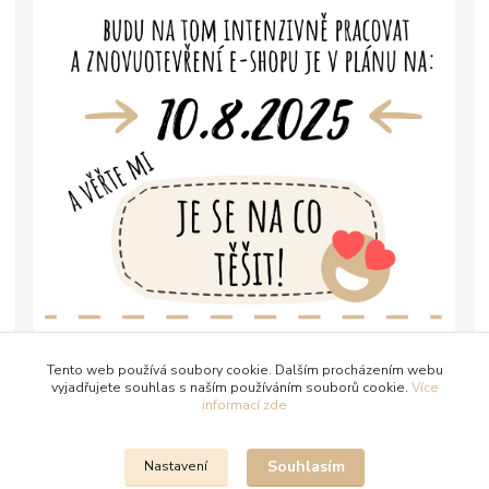
Tento web používá soubory cookie. Dalším procházením webu
vyjadřujete souhlas s naším používáním souborů cookie.
Více
informací zde
Souhlasím
Nastavení