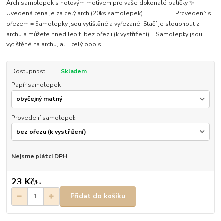
Arch samolepek s hotovým motivem pro vaše dokonalé balíčky ✨
Uvedená cena je za celý arch (20ks samolepek). ................... Provedení: s
ořezem = Samolepky jsou vytištěné a vyřezané. Stačí je sloupnout z
archu a můžete hned lepit. bez ořezu (k vystřižení) = Samolepky jsou
vytištěné na archu, al...
celý popis
Dostupnost
Skladem
Papír samolepek
Provedení samolepek
Nejsme plátci DPH
23 Kč
/
ks
Přidat do košíku