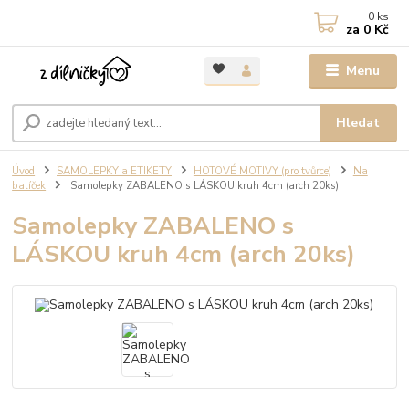
0
ks
za
0 Kč
Menu
Hledat
Úvod
SAMOLEPKY a ETIKETY
HOTOVÉ MOTIVY (pro tvůrce)
Na
balíček
Samolepky ZABALENO s LÁSKOU kruh 4cm (arch 20ks)
Samolepky ZABALENO s
LÁSKOU kruh 4cm (arch 20ks)