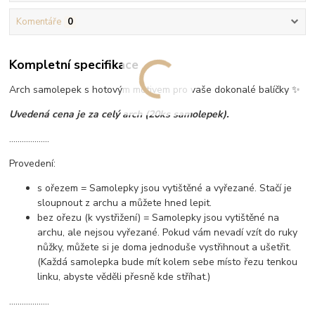
Komentáře
0
Kompletní specifikace
Arch samolepek s hotovým motivem pro vaše dokonalé balíčky ✨
Uvedená cena je za celý arch (20ks samolepek).
...................
Provedení:
s ořezem = Samolepky jsou vytištěné a vyřezané. Stačí je
sloupnout z archu a můžete hned lepit.
bez ořezu (k vystřižení) = Samolepky jsou vytištěné na
archu, ale nejsou vyřezané. Pokud vám nevadí vzít do ruky
nůžky, můžete si je doma jednoduše vystřihnout a ušetřit.
(Každá samolepka bude mít kolem sebe místo řezu tenkou
linku, abyste věděli přesně kde stříhat.)
...................