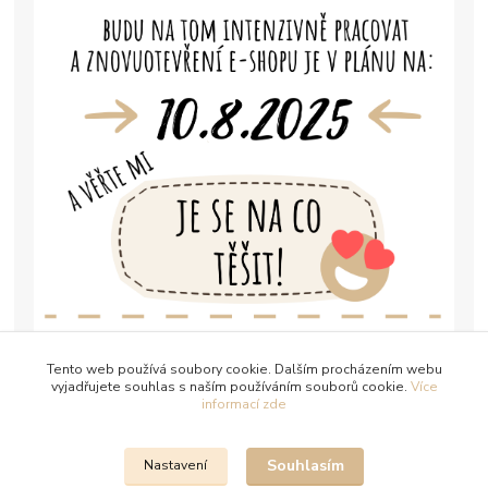
Tento web používá soubory cookie. Dalším procházením webu
vyjadřujete souhlas s naším používáním souborů cookie.
Více
informací zde
Souhlasím
Nastavení