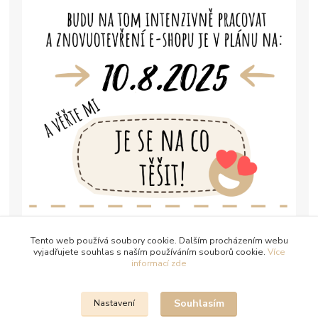
Tento web používá soubory cookie. Dalším procházením webu
vyjadřujete souhlas s naším používáním souborů cookie.
Více
informací zde
Souhlasím
Nastavení