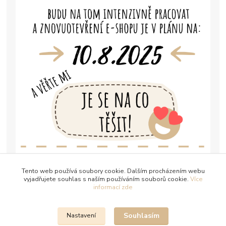
Tento web používá soubory cookie. Dalším procházením webu
vyjadřujete souhlas s naším používáním souborů cookie.
Více
informací zde
Souhlasím
Nastavení