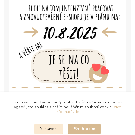
Tento web používá soubory cookie. Dalším procházením webu
vyjadřujete souhlas s naším používáním souborů cookie.
Více
informací zde
Souhlasím
Nastavení