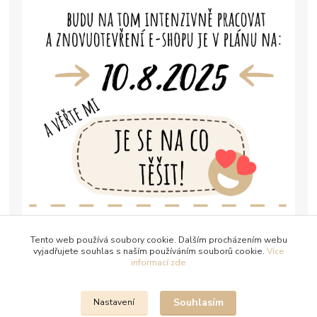
Tento web používá soubory cookie. Dalším procházením webu
vyjadřujete souhlas s naším používáním souborů cookie.
Více
informací zde
Souhlasím
Nastavení