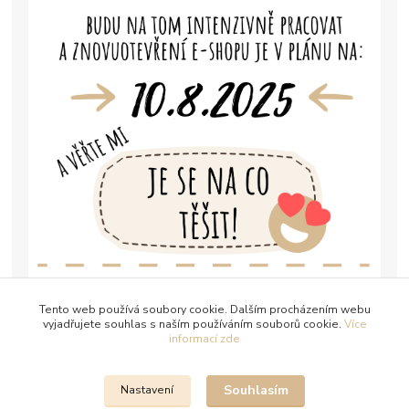
Tento web používá soubory cookie. Dalším procházením webu
vyjadřujete souhlas s naším používáním souborů cookie.
Více
informací zde
Souhlasím
Nastavení