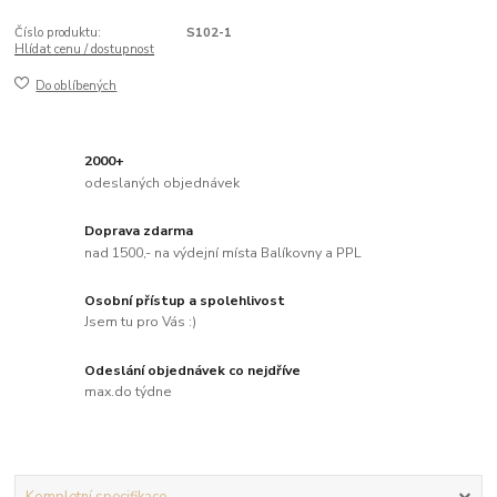
Číslo produktu:
S102-1
Hlídat cenu / dostupnost
Do oblíbených
2000+
odeslaných objednávek
Doprava zdarma
nad 1500,- na výdejní místa Balíkovny a PPL
Osobní přístup a spolehlivost
Jsem tu pro Vás :)
Odeslání objednávek co nejdříve
max.do týdne
Kompletní specifikace