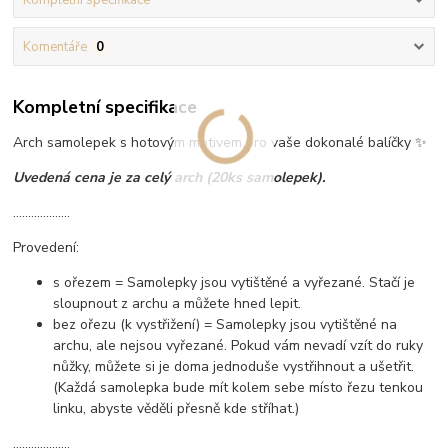
Komentáře
0
Kompletní specifikace
Arch samolepek s hotovým motivem pro vaše dokonalé balíčky ✨
Uvedená cena je za celý arch (20ks samolepek).
...................
Provedení:
s ořezem = Samolepky jsou vytištěné a vyřezané. Stačí je
sloupnout z archu a můžete hned lepit.
bez ořezu (k vystřižení) = Samolepky jsou vytištěné na
archu, ale nejsou vyřezané. Pokud vám nevadí vzít do ruky
nůžky, můžete si je doma jednoduše vystřihnout a ušetřit.
(Každá samolepka bude mít kolem sebe místo řezu tenkou
linku, abyste věděli přesně kde stříhat.)
...................