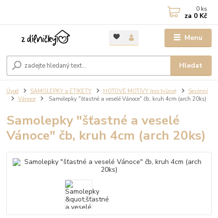
0
ks
za
0 Kč
Menu
Hledat
Úvod
SAMOLEPKY a ETIKETY
HOTOVÉ MOTIVY (pro tvůrce)
Sezónní
Vánoce
Samolepky "šťastné a veselé Vánoce" čb, kruh 4cm (arch 20ks)
Samolepky "šťastné a veselé
Vánoce" čb, kruh 4cm (arch 20ks)