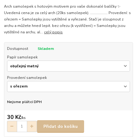
Arch samolepek s hotovým motivem pro vaše dokonalé balíčky ✨
Uvedená cena je za celý arch (20ks samolepek). ................... Provedení: s
ořezem = Samolepky jsou vytištěné a vyřezané. Stačí je sloupnout z
archu a můžete hned lepit. bez ořezu (k vystřižení) = Samolepky jsou
vytištěné na archu, al...
celý popis
Dostupnost
Skladem
Papír samolepek
Provedení samolepek
Nejsme plátci DPH
30 Kč
/
ks
Přidat do košíku