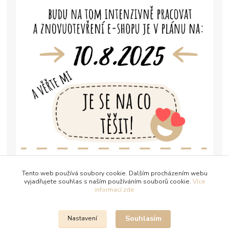
Tento web používá soubory cookie. Dalším procházením webu
vyjadřujete souhlas s naším používáním souborů cookie.
Více
informací zde
Souhlasím
Nastavení