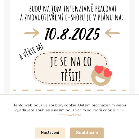
Tento web používá soubory cookie. Dalším procházením webu
vyjadřujete souhlas s naším používáním souborů cookie.
Více
informací zde
Souhlasím
Nastavení