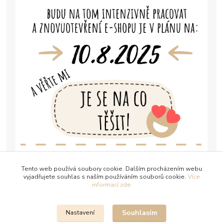
Tento web používá soubory cookie. Dalším procházením webu
vyjadřujete souhlas s naším používáním souborů cookie.
Více
informací zde
Souhlasím
Nastavení