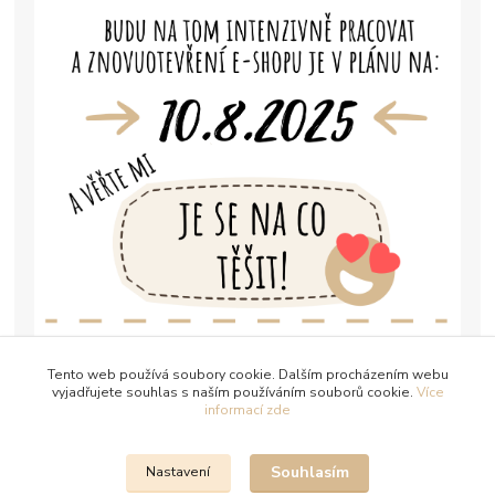
Tento web používá soubory cookie. Dalším procházením webu
vyjadřujete souhlas s naším používáním souborů cookie.
Více
informací zde
Souhlasím
Nastavení