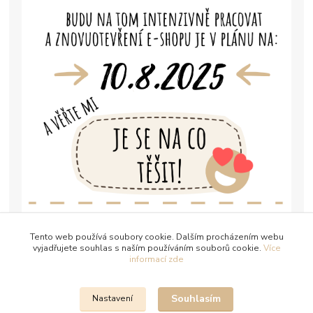
Tento web používá soubory cookie. Dalším procházením webu
vyjadřujete souhlas s naším používáním souborů cookie.
Více
informací zde
Souhlasím
Nastavení