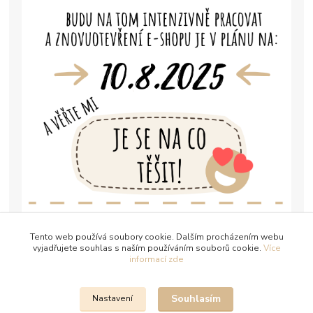
Tento web používá soubory cookie. Dalším procházením webu
vyjadřujete souhlas s naším používáním souborů cookie.
Více
informací zde
Souhlasím
Nastavení