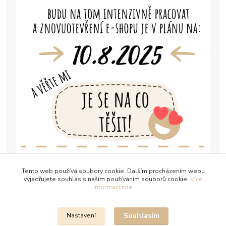
Tento web používá soubory cookie. Dalším procházením webu
vyjadřujete souhlas s naším používáním souborů cookie.
Více
informací zde
Souhlasím
Nastavení