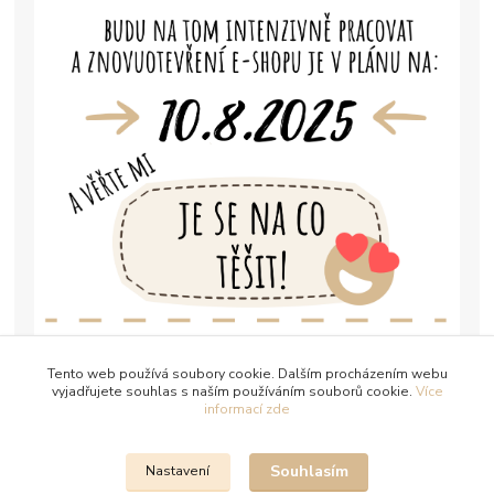
Tento web používá soubory cookie. Dalším procházením webu
vyjadřujete souhlas s naším používáním souborů cookie.
Více
informací zde
Souhlasím
Nastavení