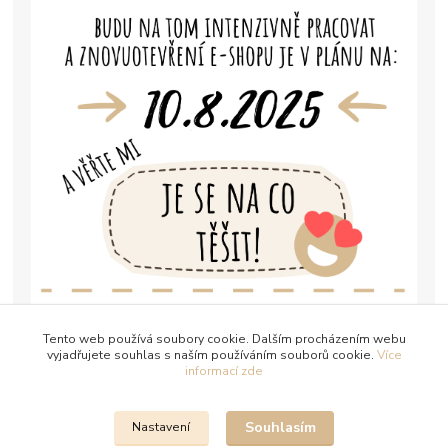
Tento web používá soubory cookie. Dalším procházením webu
vyjadřujete souhlas s naším používáním souborů cookie.
Více
informací zde
Souhlasím
Nastavení