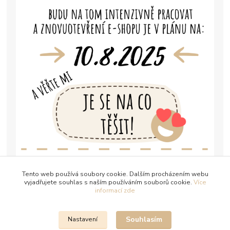
Tento web používá soubory cookie. Dalším procházením webu
vyjadřujete souhlas s naším používáním souborů cookie.
Více
informací zde
Souhlasím
Nastavení