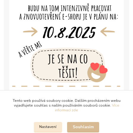
Tento web používá soubory cookie. Dalším procházením webu
vyjadřujete souhlas s naším používáním souborů cookie.
Více
informací zde
Souhlasím
Nastavení