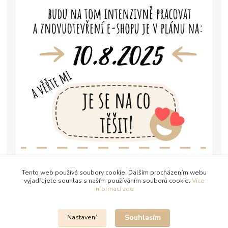
Tento web používá soubory cookie. Dalším procházením webu
vyjadřujete souhlas s naším používáním souborů cookie.
Více
informací zde
Souhlasím
Nastavení