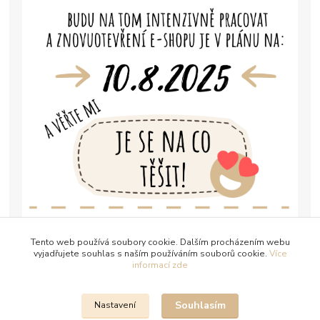
Tento web používá soubory cookie. Dalším procházením webu
vyjadřujete souhlas s naším používáním souborů cookie.
Více
informací zde
Souhlasím
Nastavení